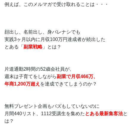
例えば、このメルマガで受け取れることは・・・
顔出し、名前出し、身バレナシでも
実践3ヶ月以内に月収100万円達成者が続出した
とある「
副業戦略
」とは？
片道通勤2時間の52歳会社員が、
週末は子育てをしながら
副業で月収466万、
年商1,200万超え
を達成できてしまうのか？
無料プレゼント企画もバズもしていないのに
月間440リスト、1112受講生を集めた
とある最新集客法
と
は？