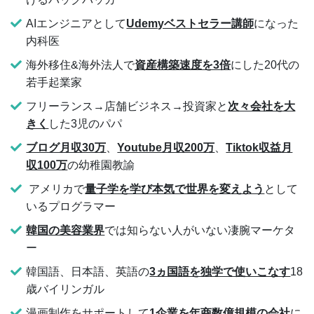
AIエンジニアとして
Udemyベストセラー講師
になった
内科医
海外移住&海外法人で
資産構築速度を3倍
にした20代の
若手起業家
フリーランス→店舗ビジネス→投資家と
次々会社を大
きく
した3児のパパ
ブログ月収30万
、
Youtube月収200万
、
Tiktok収益月
収100万
の幼稚園教諭
アメリカで
量子学を学び本気で世界を変えよう
として
いるプログラマー
韓国の美容業界
では知らない人がいない凄腕マーケタ
ー
韓国語、日本語、英語の
3ヵ国語を独学で使いこなす
18
歳バイリンガル
漫画制作をサポートして
1企業を年商数億規模の会社
に