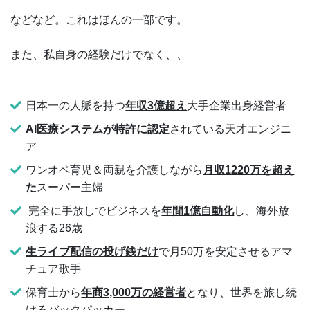
などなど。これはほんの一部です。
また、私自身の経験だけでなく、、
日本一の人脈を持つ
年収3億超え
大手企業出身経営者
AI医療システムが特許に認定
されている天才エンジニ
ア
ワンオペ育児＆両親を介護しながら
月収1220万を超え
た
スーパー主婦
完全に手放しでビジネスを
年間1億自動化
し、海外放
浪する26歳
生ライブ配信の投げ銭だけ
で月50万を安定させるアマ
チュア歌手
保育士から
年商3,000万の経営者
となり、世界を旅し続
けるバックパッカー