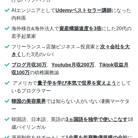
AIエンジニアとして
Udemyベストセラー講師
になった
内科医
海外移住&海外法人で
資産構築速度を3倍
にした20代の
若手起業家
フリーランス→店舗ビジネス→投資家と
次々会社を大
きく
した3児のパパ
ブログ月収30万
、
Youtube月収200万
、
Tiktok収益月
収100万
の幼稚園教諭
アメリカで
量子学を学び本気で世界を変えよう
として
いるプログラマー
韓国の美容業界
では知らない人がいない凄腕マーケタ
ー
韓国語、日本語、英語の
3ヵ国語を独学で使いこなす
18
歳バイリンガル
漫画制作をサポートして
1企業を年商数億規模の会社
に