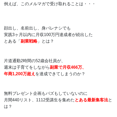
例えば、このメルマガで受け取れることは・・・
顔出し、名前出し、身バレナシでも
実践3ヶ月以内に月収100万円達成者が続出した
とある「
副業戦略
」とは？
片道通勤2時間の52歳会社員が、
週末は子育てをしながら
副業で月収466万、
年商1,200万超え
を達成できてしまうのか？
無料プレゼント企画もバズもしていないのに
月間440リスト、1112受講生を集めた
とある最新集客法
と
は？