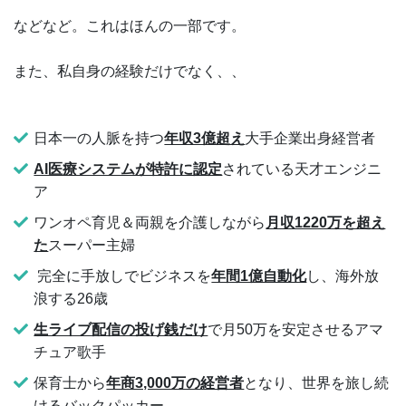
などなど。これはほんの一部です。
また、私自身の経験だけでなく、、
日本一の人脈を持つ
年収3億超え
大手企業出身経営者
AI医療システムが特許に認定
されている天才エンジニ
ア
ワンオペ育児＆両親を介護しながら
月収1220万を超え
た
スーパー主婦
完全に手放しでビジネスを
年間1億自動化
し、海外放
浪する26歳
生ライブ配信の投げ銭だけ
で月50万を安定させるアマ
チュア歌手
保育士から
年商3,000万の経営者
となり、世界を旅し続
けるバックパッカー